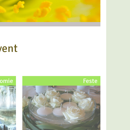
vent
nomie
Feste