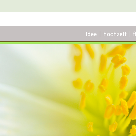
idee
hochzeit
f